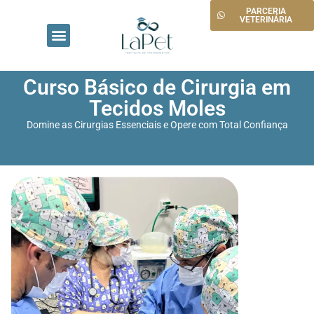
PARCERIA
VETERINÁRIA
PÁGINA INICIAL
CONHEÇA O INSTITUTO
PROGRAMA TRAINEE
Curso Básico de Cirurgia em
Tecidos Moles
Domine as Cirurgias Essenciais e Opere com Total Confiança